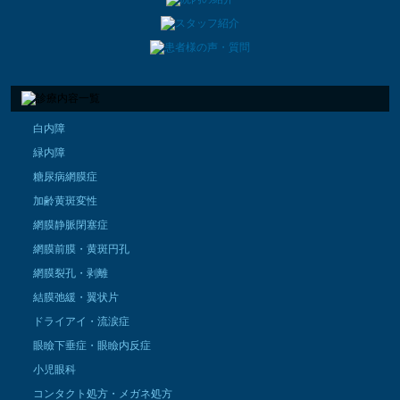
白内障
緑内障
糖尿病網膜症
加齢黄斑変性
網膜静脈閉塞症
網膜前膜・黄斑円孔
網膜裂孔・剥離
結膜弛緩・翼状片
ドライアイ・流涙症
眼瞼下垂症・眼瞼内反症
小児眼科
コンタクト処方・メガネ処方