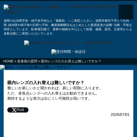
福岡の白内障手術・硝子体手術なら「畑眼科」へご来院ください。福岡市東区千早にて白内
障･緑内障や硝子体の日帰り手術、糖尿病網膜症をはじめとした眼底疾患の診断･治療・手術を
得意としています。駐車場完備で、香椎や箱崎を中心として粕屋、篠栗、新宮、古賀等からも
多数治療にご来院いただいています。
HOME
»
患者様の質問
» 眼内レンズの入れ替えは難しいですか？
眼内レンズの入れ替えは難しいですか？
難しいか易しいかと聞かれれば、易しい部類に入ります。
ただ、多焦点レンズへの入れ替えはお勧めできません。
期待するような視力は出にくい可能性が高いです。
Post
2026/07/01